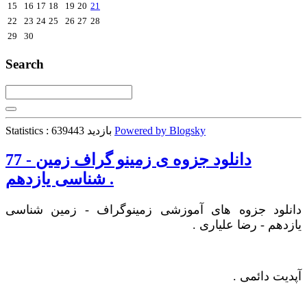
15
16
17
18
19
20
21
22
23
24
25
26
27
28
29
30
Search
Powered by Blogsky
Statistics : 639443 بازدید
77 - دانلود جزوه ی زمینو گراف زمین
شناسی یازدهم .
دانلود جزوه های آموزشی زمینوگراف - زمین شناسی
یازدهم - رضا علیاری .
آپدیت دائمی .