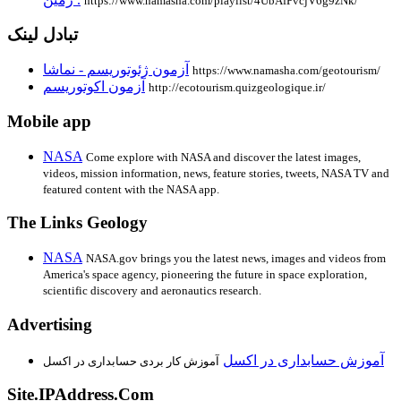
https://www.namasha.com/playlist/4UbAfPvcjV6g9zNk/
تبادل لینک
آزمون ژئوتوریسم - نماشا
https://www.namasha.com/geotourism/
آزمون اکوتوریسم
http://ecotourism.quizgeologique.ir/
Mobile app
NASA
Come explore with NASA and discover the latest images,
videos, mission information, news, feature stories, tweets, NASA TV and
featured content with the NASA app.
The Links Geology
NASA
NASA.gov brings you the latest news, images and videos from
America's space agency, pioneering the future in space exploration,
scientific discovery and aeronautics research.
Advertising
آموزش حسابداری در اکسل
آموزش کار بردی حسابداری در اکسل
Site.IPAddress.Com