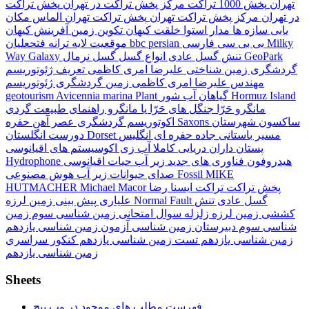
تهران
پخش 1000 تراکت
مرکز پخش تراکت در تهران
پخش تراکت
در تهران
مرکز پخش تراکت تهران
پخش تراکت تهران
الماس
مکان
یابی سازه ها
مدار استوا
خلقت کیهان
تکوین زمین
آفرینش کیهان
Milky
بی بی سی فارسی
bbc persian
ترانه فتحعلیان
موقعیت لایه
GeoPark
گسل نرمال
تنش گسل عادی
انواع گسل
Way Galaxy
گردشگری زمین شناختی
علیرضا امری کاظمی
تعریف ژئوتوریسم
مهندس علیرضا امری کاظمی
زمین گردشگری
ژئوتوریسم
Hormuz Island
گیاهان آب شور
Avicennia marina Plant
geotourism
مانگرو
حَرّا
جنگل های حَرّا یا مانگرو
راهنمای طبیعت گردی
ساکسون
شهرستان
Saxons
حفره
اکوتوریسم
گردشگری
عصر آهن
مسیر باستانی
جاده حفره ای
انگلیس
Dorset
دورست انگلستان
پستان داران دریایی کاملا آب زی
اکوسیستم های اقیانوسی
هیدروفون
فناوری های جدید زیر آب
حیات اقیانوسی
Hydrophone
MIKE
Fossil
هوش مصنوعی
صدای حیوانات زیر آب
پخش تراکت
تراکت
ایسنا
رضا
Michael Macor
HUTMACHER
گسل عادی
تنش
Normal Fault
پیش بینی زمین لرزه
علیاری
کششی
زمین لرزه
زلزله
سوال امتحانی زمین شناسی سوم
زمین
شناسی سوم دبیرستان
زمین شناسی
آزمون زمین شناسی یازدهم
زمین شناسی یازدهم
تست زمین شناسی یازدهم
کنکور سراسری
زمین شناسی یازدهم
Sheets
فهرست مطلب های موجود در وب پیج .