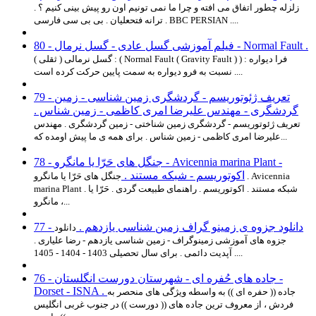
زلزله چطور اتفاق می افته و چرا ما نمی تونیم اون رو پیش بینی کنیم ؟ .
ترانه فتحعلیان . بی بی سی فارسی . BBC PERSIAN ....
80 - فیلم آموزشی گسل عادی - گسل نرمال - Normal Fault .
گسل نرمالی ( ثقلی ) : ( Normal Fault ( Gravity Fault ) ) : فرا دیواره
نسبت به فرو دیواره به سمت پایین حرکت کرده است ....
79 - تعریف ژئوتوریسم - گردشگری زمین شناسی - زمین
گردشگری - مهندس علیرضا امری کاظمی - زمین شناس .
تعریف ژئوتوریسم - گردشگری زمین شناختی - زمین گردشگری . مهندس
علیرضا امری کاظمی - زمین شناس . برای همه ی ما پیش اومده که...
78 - جنگل های حَرّا یا مانگرو - Avicennia marina Plant -
اکوتوریسم - شبکه مستند .
جنگل های حَرّا یا مانگرو . Avicennia
marina Plant . شبکه مستند . اکوتوریسم . راهنمای طبیعت گردی . حَرّا یا
مانگرو ،...
77 - دانلود جزوه ی زمینو گراف زمین شناسی یازدهم .
دانلود
جزوه های آموزشی زمینوگراف - زمین شناسی یازدهم - رضا علیاری .
آپدیت دائمی . برای سال تحصیلی 1403 - 1404 - 1405 ....
76 - جاده های حُفره ای - شهرستان دورست انگلستان -
Dorset - ISNA .
جاده (( حفره ای )) به واسطه ویژگی های منحصر به
فردش ، از معروف ترین جاده های (( دورست )) در جنوب غربی انگلیس