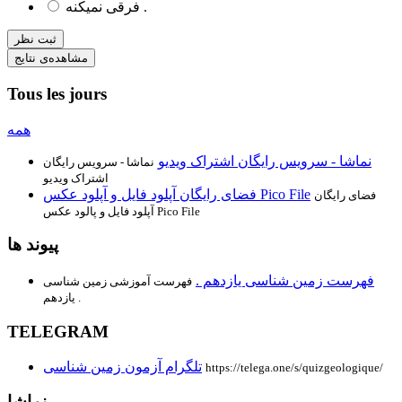
فرقی نمیکنه .
ثبت نظر
مشاهده‌ی نتایج
Tous les jours
همه
نماشا - سرویس رایگان اشتراک ویدیو
نماشا - سرویس رایگان
اشتراک ویدیو
فضای رایگان آپلود فایل و آپلود عکس Pico File
فضای رایگان
آپلود فایل و پالود عکس Pico File
پیوند ها
فهرست زمین شناسی یازدهم .
فهرست آموزشی زمین شناسی
یازدهم .
TELEGRAM
تلگرام آزمون زمین شناسی
https://telega.one/s/quizgeologique/
نماشا