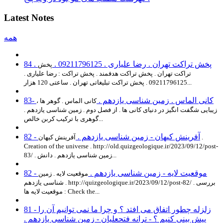
Latest Notes
همه
84 . پخش تراکت تهران . رضا علیاری . 09211796125 .
پخش
تراکت تهران . پخش تراکت هدفمند . پخش تراکت : رضا علیاری .
09211796125 . پخش تراکت تبلیغاتی تهران . ساعتی 120 هزار...
83- کانی الماس . زمین شناسی یازدهم .
کانی الماس . گوهر ها ،
زیبایی شگفت انگیز در دنیای کانی ها . از فصل دوم . زمین شناسی یازدهم .
گوهری با ترکیب کربن خالص...
82 - آفرینش کیهان - زمین شناسی یازدهم .
آفرینش کیهان .
Creation of the universe . http://old.quizgeologique.ir/2023/09/12/post-
83/ . زمین شناسی یازدهم . دانش...
82 - موقعیت لایه - زمین شناسی یازدهم .
موقعیت لایه . زمین
شناسی یازدهم . http://quizgeologique.ir/2023/09/12/post-82/ . بررسی
موقعیت لایه ها : Check the...
81 - زلزله چطور اتفاق می افتد ؟ و چرا ما نمی توانیم آن را
پیش بینی کنیم ؟ - ترانه فتحعلیان - زمین شناسی یازدهم .