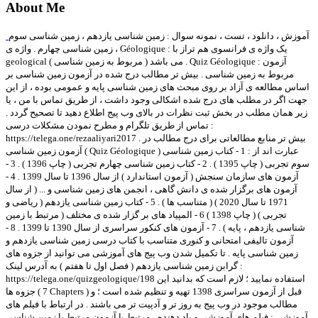
About Me
آموزش ، دانلود ، تست ، نمونه سوال : زمین شناسی یازدهم ، زمین شناسی سوم
، زمین شناسی چهارم . واژه ی Géologique : یک واژه ی فرانسوی هم تراز با
geological ( مربوط به زمین شناسی ) می باشد . Quiz Géologique : آزمون
مربوط به زمین شناسی . بیش تر مطالب درج شده در آزمون زمین شناسی بر
اساس مطالعه ی آزاد بر روی مبحث های زمین شناسی پایه و عمومی بوده ، از این
جهت اگر در مطلب های درج شده اشکالی وجود داشت ، از طریق تماس با من ، یا
زیر همان مطلب در بخش ثبت نظرات در بالای وب پیج اطلاع دهید تا تصحیح گردد .
تماس از طریق تلگرام و مطرح نمودن مشکلات درسی :
https://telega.one/rezaaliyari2017 . بیش تر منابع مطالعاتی برای درج مطالب در
آزمون زمین شناسی ( Quiz Géologique ) عبارت اند از : 1 - کتاب زمین شناسی
سوم تجربی ( چاپ 1395 ) . 2 - کتاب زمین شناسی چهارم تجربی ( چاپ 1396 ) . 3 -
آزمون های سازمان سنجش ( آزمون استاندارد ) از سال 1396 تا سال 1399 . 4 -
آزمون های برگزار شده ی دانش گاهی ، انجمن های زمین شناسی و ... ( از سال
1971 تا سال 2020 ) ( متناسب ها ) . 5 - کتاب زمین شناسی یازدهم ( ریاضی و
تجربی ) ( چاپ 1398 ) 6 - المپیاد های بر گزار شده ی مختلف ( مرتبط با زمین
شناسی یازدهم ، پایه ) . 7 - آزمون های کنکور سراسری از سال 1390 تا 1399 . 8 -
آزمون تالیفی امتحانی و کنوری متناسب با کتاب درسی زمین شناسی یازدهم و
زمین شناسی پایه . تا تکمیل شدن وب پیج های آموزشی می توانید از جزوه های
گرابن زمین شناسی یازدهم ( فصل اول تا هفتم ) به آدرس لینک :
https://telega.one/quizgeologique/198 استفاده نمایید ؛ لازم است که بدانید این
جزوه ها ( 7 Chapters ) قبل از آزمون سراسری 1398 تهیه و تنظیم شده است ؛ و
مطالب موجود در وب پیج به روز تر و آدپیت تر می باشند . در ارتباط با فیلم های
آموزشی : فیلم های آموزشی و یاد دهنده ، مرتبط با آزمون مرتبط با زمین شناسی