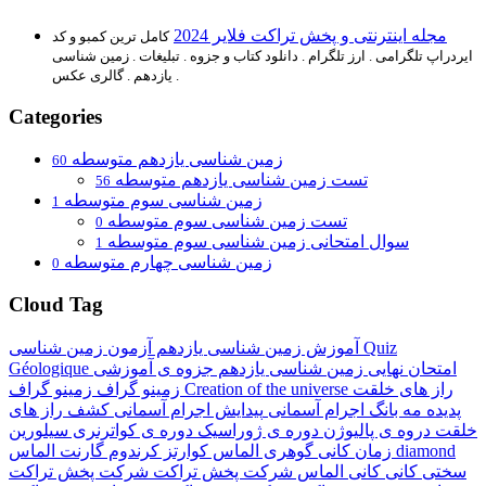
مجله اینترنتی و پخش تراکت فلایر 2024
کامل ترین کمبو و کد
ایردراپ تلگرامی . ارز تلگرام . دانلود کتاب و جزوه . تبلیغات . زمین شناسی
یازدهم . گالری عکس .
Categories
زمین شناسی یازدهم متوسطه
60
تست زمین شناسی یازدهم متوسطه
56
زمین شناسی سوم متوسطه
1
تست زمین شناسی سوم متوسطه
0
سوال امتحانی زمین شناسی سوم متوسطه
1
زمین شناسی چهارم متوسطه
0
Cloud Tag
Quiz
آزمون زمین شناسی
آموزش زمین شناسی یازدهم
امتحان نهایی زمین شناسی یازدهم
جزوه ی آموزشی
Géologique
راز های خلقت
Creation of the universe
زمینو گراف
زمینو گراف
پدیده مه بانگ
اجرام آسمانی
پیدایش اجرام آسمانی
کشف راز های
خلقت
دروه ی پالیوژن
دوره ی ژوراسیک
دوره ی کواترنری
سیلورین
الماس diamond
زمان
کانی گوهری الماس
کوارتز
کرندوم
گارنت
سختی کانی
کانی الماس
شرکت پخش تراکت
شرکت پخش تراکت