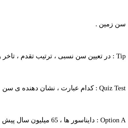
سن زمین .
Tip : در تعیین سن نسبی ، ترتیب تقدم ، تاخر و هم زمانی وقوع پدیده ها ، نسبت به یک دیگر مشخص می شود .
Quiz Test : کدام عبارت ، نشان دهنده ی سن نسبی است ؟ ( Sarasari - 2019 - 07 / 05 )
Option A : دایناسور ها ، 65 میلیون سال پیش از بین رفتند .