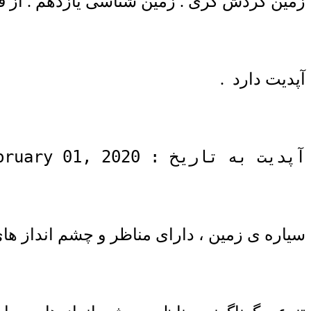
زمین گردش گری . زمین شناسی یازدهم . از ف
آپدیت دارد .
آپدیت به تاریخ : Saturday - February 01, 2020 .
سیاره ی زمین ، دارای مناظر و چشم انداز ها