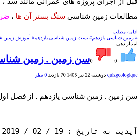
قبل از اجرای پروژه های عمرانی مانند سد ، ن
مطالعات زمین شناسی
سنگ بستر آن ها
،
ضر
ادامه مطلب
# زمین شناسی یازدهم
# تست زمین شناسی یازدهم
# آموزش زمین ش
امتیاز دهی
سن زمین . زمین شناس
0
0
quizgeologique
دوشنبه 22 تیر 1405
70 بازدید
0 نظر
سن زمین . زمین شناسی یازدهم . از فصل اول 
آپدیت به تاریخ : 19 / 02 / 2019 .