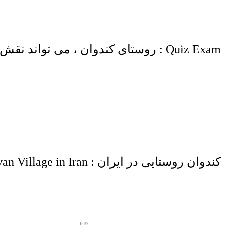
Quiz Exam : روستای کندوان ، می تواند نقش یکی از جای گاه های اقتصادی ویژه در کشور ایران را ایفا کند . ( Ture - False )
کندوان روستایی در ایران : Kandovan Village in Iran .