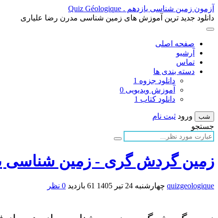
آزمون زمین شناسی یازدهم . Quiz Géologique
دانلود جدید ترین آموزش های زمین شناسی مدرن رضا علیاری
صفحه اصلی
آرشیو
تماس
دسته بندی ها
دانلود جزوه
1
آموزش ویدیویی
0
دانلود کتاب
1
ورود
ثبت نام
شب
جستجو
زمین گردش گری - زمین شناسی ی
quizgeologique
چهارشنبه 24 تیر 1405
61 بازدید
0 نظر